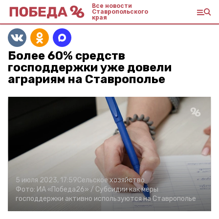
Все новости
Ставропольского
края
Более 60% средств
господдержки уже довели
аграриям на Ставрополье
5 июля 2023, 17:59
Сельское хозяйство
Фото:
ИА «Победа26» /
Субсидии как меры
господдержки активно используются на Ставрополье