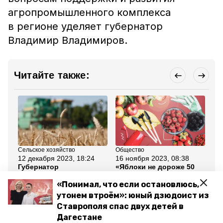
агропромышленного комплекса
в регионе уделяет губернатор
Владимир Владимиров.
Читайте также:
Сельское хозяйство
Общество
Об
12 декабря 2023, 18:24
16 ноября 2023, 08:38
22
Губернатор
«Яблоки не дороже 50
Ус
Ставрополья и глава
рублей»: садоводы
по
КЧР договорились
Новоалександровского
бу
«Понимал, что если остановлюсь,
расширить
округа обещают
ст
утонем втроём»: юный дзюдоист из
сотрудничество в АПК
накормить
са
ставропольцев свежими
Ставрополя спас двух детей в
фруктами
Дагестане