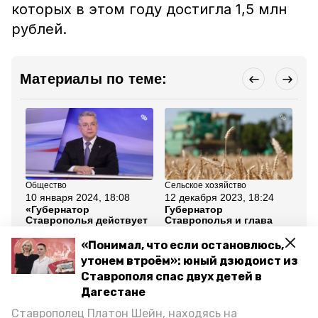
которых в этом году достигла 1,5 млн
рублей.
Материалы по теме:
Общество
Сельское хозяйство
Сел
10 января 2024, 18:08
12 декабря 2023, 18:24
13
«Губернатор
Губернатор
Св
Ставрополья действует
Ставрополья и глава
пр
в ракурсе модернизации
КЧР договорились
Ст
АПК» — политолог
расширить
в 
«Понимал, что если остановлюсь,
сотрудничество в АПК
утонем втроём»: юный дзюдоист из
Ставрополя спас двух детей в
Все новости
Дагестане
Ставрополец Платон Шейн, находясь на