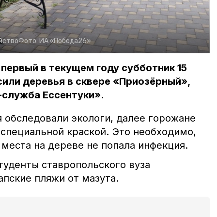
йство
Фото:
ИА «Победа26»
 первый в текущем году субботник 15
сили деревья в сквере «Приозёрный»,
-служба Ессентуки».
 обследовали экологи, далее горожане
 специальной краской. Это необходимо,
места на дереве не попала инфекция.
туденты ставропольского вуза
апские пляжи от мазута.