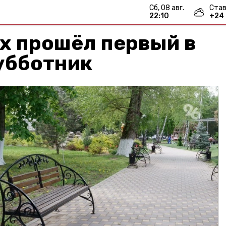
сб, 08 авг.
Став
22:10
+
24
х прошёл первый в
убботник