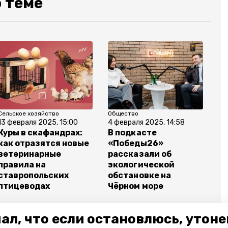
 теме
Сельское хозяйство
Общество
13 февраля 2025, 15:00
4 февраля 2025, 14:58
Куры в скафандрах:
В подкасте
как отразятся новые
«Победы26»
ветеринарные
рассказали об
правила на
экологической
ставропольских
обстановке на
птицеводах
Чёрном море
ал, что если остановлюсь, утон