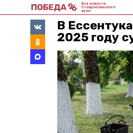
Все новости
Ставропольского
края
В Ессентука
2025 году с