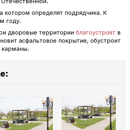
й Отечественной.
на котором определят подрядчика. К
ом году.
три дворовые территории
благоустроят
в
новит асфальтовое покрытие, обустроит
 карманы.
е: