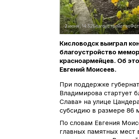
2 июня , 14:32
Благоустройство
Фот
Кисловодск выиграл кон
благоустройство мемори
красноармейцев. Об это
Евгений Моисеев.
При поддержке губерна
Владимирова стартует б
Слава» на улице Цандера
субсидию в размере 86 
По словам Евгения Моис
главных памятных мест в