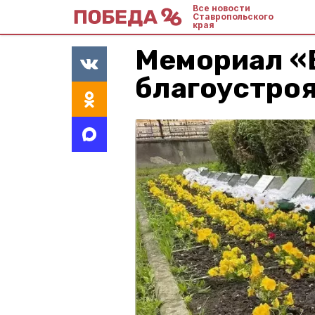
Все новости
Ставропольского
края
Мемориал «
благоустроя