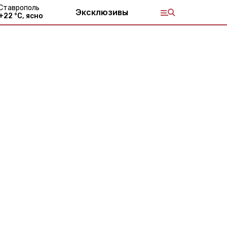
Ставрополь
Эксклюзивы
+
22
°С,
ясно