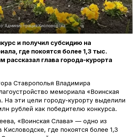
о:
Администрация Кисловодска
курс и получил субсидию на
ала, где покоятся более 1,3 тыс.
м рассказал глава города-курорта
тора Ставрополья Владимира
лагоустройство мемориала «Воинская
. На эти цели городу-курорту выделили
млн рублей как победителю конкурса.
еева, «Воинская Слава» — одно из
 Кисловодске, где покоятся более 1,3