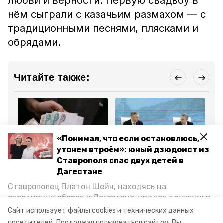
любви и верности.
Первую свадьбу в
нём сыграли с казачьим размахом — с
традиционными песнями, плясками и
обрядами.
Читайте также:
«Понимал, что если остановлюсь,
утонем втроём»: юный дзюдоист из
Общество
Общество
Тур
Ставрополя спас двух детей в
8 июля , 14:42
8 июля , 13:43
8 
Лишь одна Феврония на
Глава Ставрополья
Ст
Дагестане
3 тыс. Петров нашлась
принял участие в
бл
среди пенсионеров
семинаре ФАС в
эт
Ставрополец Платон Шейн, находясь на
Ставрополья
Железноводске
Ст
спортивных сборах в Дегестане, увидел тонущих в
Каспийском море детей и бросился на помощь. По
Сайт использует файлы cookies и технических данных
Все новости
возвращении домой, отважного мальчика
посетителей.
Продолжая пользоваться сайтом, Вы