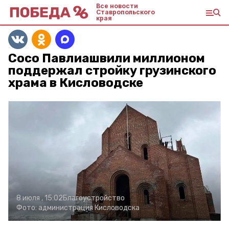
Все новости
Ставропольского
края
Сосо Павлиашвили миллионом
поддержал стройку грузинского
храма в Кисловодске
8 июля , 15:02
Благоустройство
Фото:
администрация Кисловодска