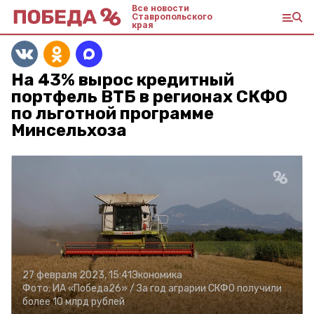
Все новости
Ставропольского
края
На 43% вырос кредитный
портфель ВТБ в регионах СКФО
по льготной программе
Минсельхоза
27 февраля 2023, 15:41
Экономика
Фото:
ИА «Победа26» /
За год аграрии СКФО получили
более 10 млрд рублей