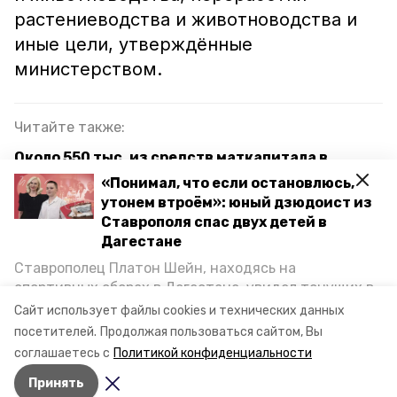
растениеводства и животноводства и
иные цели, утверждённые
министерством.
Читайте также:
Около 550 тыс. из средств маткапитала в
среднем направляют ставропольцы на
«Понимал, что если остановлюсь,
погашение ипотеки
утонем втроём»: юный дзюдоист из
Ставрополя спас двух детей в
Группа ВТБ: траты россиян на подготовку к
Дагестане
февральским выходным остались на
Ставрополец Платон Шейн, находясь на
прошлогоднем уровне
спортивных сборах в Дегестане, увидел тонущих в
Каспийском море детей и бросился на помощь. По
Сайт использует файлы cookies и технических данных
возвращении домой, отважного мальчика
скфо
втб
минсельхоз рф
посетителей.
Продолжая пользоваться сайтом, Вы
пригласили в министерство образования края и
соглашаетесь с
Политикой конфиденциальности
наградили. Корреспондент «Победы26» пообщался
ставропольский край
Принять
с юным героем.