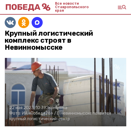
Все новости
Ставропольского
края
Крупный логистический
комплекс строят в
Невинномысске
22 мая 2023, 10:39
Экономика
Фото:
ИА «Победа26» /
В Невинномысске появится
крупный логистический центр