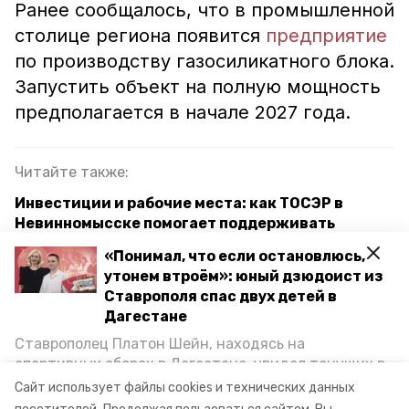
Ранее сообщалось, что в промышленной
столице региона появится
предприятие
по производству газосиликатного блока.
Запустить объект на полную мощность
предполагается в начале 2027 года.
Читайте также:
Инвестиции и рабочие места: как ТОСЭР в
Невинномысске помогает поддерживать
экономику края
«Понимал, что если остановлюсь,
утонем втроём»: юный дзюдоист из
Губернатор Владимиров: сев яровых завершили
Ставрополя спас двух детей в
на Ставрополье быстрее, чем в прошлом году
Дагестане
Ставрополец Платон Шейн, находясь на
тосэр
ставропольский край
спортивных сборах в Дегестане, увидел тонущих в
Каспийском море детей и бросился на помощь. По
Сайт использует файлы cookies и технических данных
невинномысск
новый резидент
возвращении домой, отважного мальчика