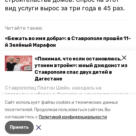
вид услуги вырос за три года в 45 раз.
Читайте также:
«Бежать во имя добра»: в Ставрополе прошёл 11-
й Зелёный Марафон
Цифровой помощник врача помог поставить 300
«Понимал, что если остановлюсь,
тысяч диагнозов на Ставрополье
утонем втроём»: юный дзюдоист из
Ставрополя спас двух детей в
Свыше 1,1 тыс. предпринимателей
Дагестане
зарегистрировались на Ставрополье в 2024
Ставрополец Платон Шейн, находясь на
году
спортивных сборах в Дегестане, увидел тонущих в
Каспийском море детей и бросился на помощь. По
Сайт использует файлы cookies и технических данных
возвращении домой, отважного мальчика
сбер
запорожская область
посетителей.
Продолжая пользоваться сайтом, Вы
пригласили в министерство образования края и
соглашаетесь с
Политикой конфиденциальности
наградили. Корреспондент «Победы26» пообщался
херсонская область
лнр и днр
Принять
с юным героем.