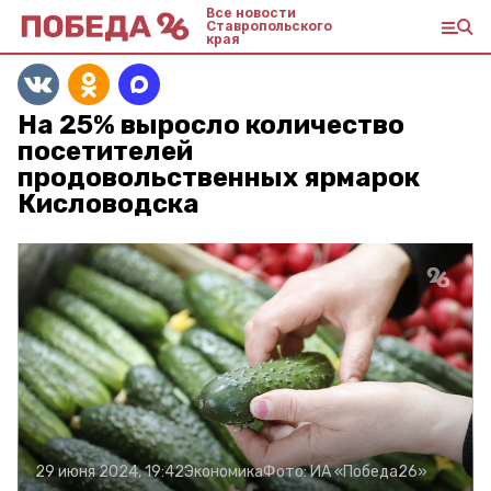
Все новости
Ставропольского
края
На 25% выросло количество
посетителей
продовольственных ярмарок
Кисловодска
29 июня 2024, 19:42
Экономика
Фото:
ИА «Победа26»