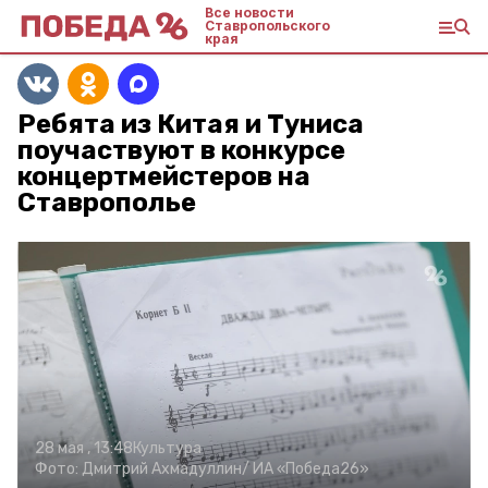
Все новости
Ставропольского
края
Ребята из Китая и Туниса
поучаствуют в конкурсе
концертмейстеров на
Ставрополье
28 мая , 13:48
Культура
Фото:
Дмитрий Ахмадуллин/
ИА «Победа26»