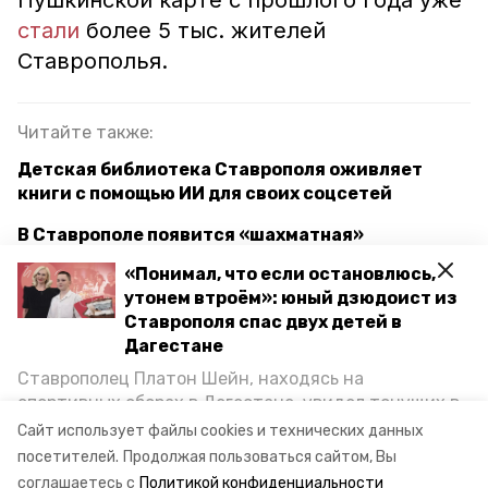
Пушкинской карте с прошлого года уже
стали
более 5 тыс. жителей
Ставрополья.
Читайте также:
Детская библиотека Ставрополя оживляет
книги с помощью ИИ для своих соцсетей
В Ставрополе появится «шахматная»
библиотека
«Понимал, что если остановлюсь,
утонем втроём»: юный дзюдоист из
Гастрофестиваль «Зов предков» пройдёт на
Ставрополя спас двух детей в
Татарском городище в Ставрополе
Дагестане
Ставрополец Платон Шейн, находясь на
конкурс
музыканты
спортивных сборах в Дегестане, увидел тонущих в
Каспийском море детей и бросился на помощь. По
Сайт использует файлы cookies и технических данных
ставропольский край
возвращении домой, отважного мальчика
посетителей.
Продолжая пользоваться сайтом, Вы
пригласили в министерство образования края и
соглашаетесь с
Политикой конфиденциальности