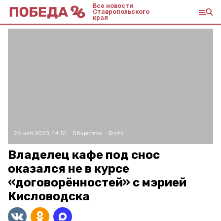
Все новости
Ставропольского
края
26 мая 2020, 14:51
Общество
Фото:
Владелец кафе под снос
оказался не в курсе
«договорённостей» с мэрией
Кисловодска