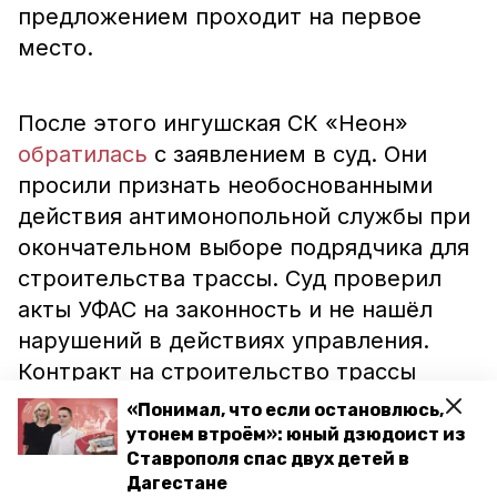
предложением проходит на первое
место.
После этого ингушская СК «Неон»
обратилась
с заявлением в суд. Они
просили признать необоснованными
действия антимонопольной службы при
окончательном выборе подрядчика для
строительства трассы. Суд проверил
акты УФАС на законность и не нашёл
нарушений в действиях управления.
Контракт на строительство трассы
заключат с фирмой из Новороссийска.
«Понимал, что если остановлюсь,
утонем втроём»: юный дзюдоист из
Ставрополя спас двух детей в
Строительство дороги от Олимпийской
Дагестане