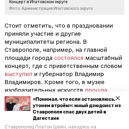
Концерт в Ипатовском округе
Фото: Администрация Ипатовского округа
Стоит отметить, что в праздновании
приняли участие и другие
муниципалитеты региона. В
Ставрополе, например, на главной
площади города
состоялся
масштабный
концерт, где с приветственным словом
выступил
и губернатор Владимир
Владимиров. Кроме того, в музее
изобразительных искусств
прошла
тематическая выставка.
«Понимал, что если остановлюсь,
утонем втроём»: юный дзюдоист из
Ставрополя спас двух детей в
ставропольский край
Дагестане
годовщина воссоединения крыма с россией
Ставрополец Платон Шейн, находясь на