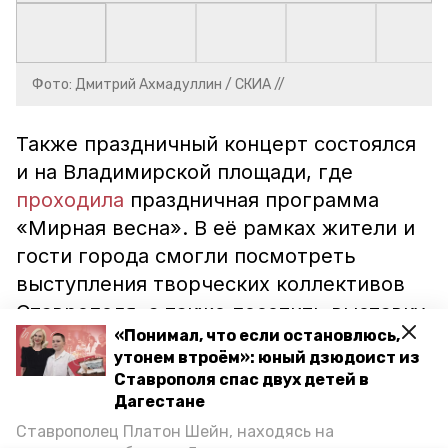
Фото: Дмитрий Ахмадуллин / СКИА //
Также праздничный концерт состоялся
и на Владимирской площади, где
проходила
праздничная программа
«Мирная весна». В её рамках жители и
гости города смогли посмотреть
выступления творческих коллективов
Ставрополя, а также посетить выставку
«Понимал, что если остановлюсь,
ретро автомобилей, различные мастер-
утонем втроём»: юный дзюдоист из
классы и принять участие в
Ставрополя спас двух детей в
интеллектуальной тематической игре.
Дагестане
Ставрополец Платон Шейн, находясь на