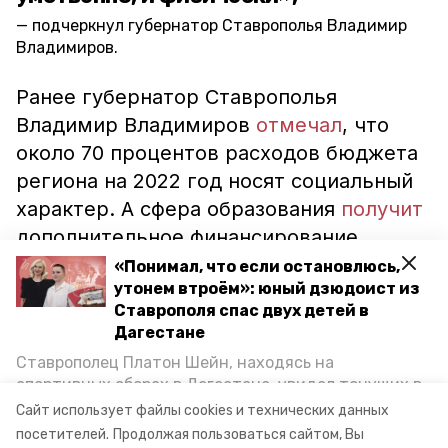
подчеркнул губернатор Ставрополья Владимир
Владимиров.
Ранее губернатор Ставрополья
Владимир Владимиров
отмечал
, что
около 70 процентов расходов бюджета
региона на 2022 год носят социальный
характер. А сфера образования
получит
дополнительное финансирование.
«Понимал, что если остановлюсь,
утонем втроём»: юный дзюдоист из
ставропольский край
Ставрополя спас двух детей в
Дагестане
губернатор владимир владимиров
Ставрополец Платон Шейн, находясь на
рабочая поездка губернатора
нацпроекты
спортивных сборах в Дегестане, увидел тонущих в
Каспийском море детей и бросился на помощь. По
Сайт использует файлы cookies и технических данных
строительство соцобъектов
возвращении домой, отважного мальчика
посетителей.
Продолжая пользоваться сайтом, Вы