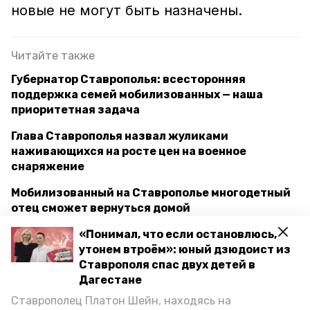
новые не могут быть назначены.
Читайте также
Губернатор Ставрополья: всесторонняя
поддержка семей мобилизованных — наша
приоритетная задача
Глава Ставрополья назвал жуликами
наживающихся на росте цен на военное
снаряжение
Мобилизованный на Ставрополье многодетный
отец сможет вернуться домой
«Понимал, что если остановлюсь,
утонем втроём»: юный дзюдоист из
ставропольский край
денис полюбин
Ставрополя спас двух детей в
Дагестане
губернатор владимир владимиров
Ставрополец Платон Шейн, находясь на