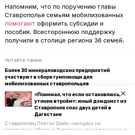
Напомним, что по поручению главы
Ставрополья семьям мобилизованных
помогают
оформить субсидии и
пособия. Всестороннюю поддержку
получили в столице региона 36 семей.
Читайте также:
Более 30 минераловодских предприятий
участвуют в сборе гумпомощи для
мобилизованных ставропольцев
«Понимал, что если остановлюсь,
Предприятие в Пятигорске запустило
утонем втроём»: юный дзюдоист из
производство печек-буржуек для российской
Ставрополя спас двух детей в
армии
Дагестане
Ставрополец Платон Шейн, находясь на
ставропольский край
помощь мобилизованным
спортивных сборах в Дегестане, увидел тонущих в