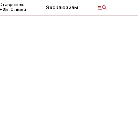
Ставрополь
Эксклюзивы
+
25
°С,
ясно