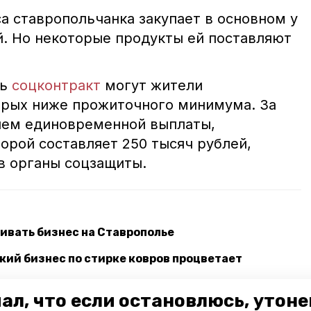
а ставропольчанка закупает в основном у
. Но некоторые продукты ей поставляют
ть
соцконтракт
могут жители
орых ниже прожиточного минимума. За
ием единовременной выплаты,
орой составляет 250 тысяч рублей,
в органы соцзащиты.
ивать бизнес на Ставрополье
кий бизнес по стирке ковров процветает
ал, что если остановлюсь, утон
тов заключили за год на Ставрополье