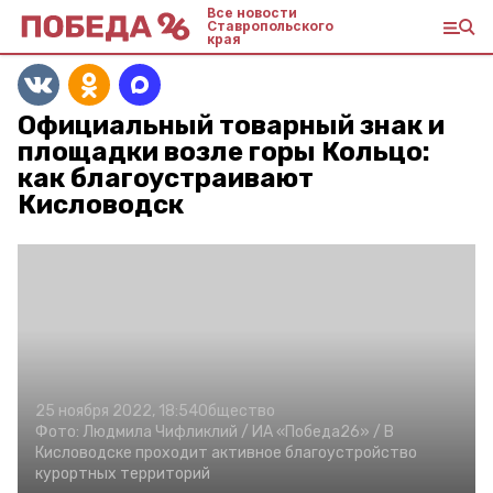
Все новости
Ставропольского
края
Официальный товарный знак и
площадки возле горы Кольцо:
как благоустраивают
Кисловодск
25 ноября 2022, 18:54
Общество
Фото:
Людмила Чифликлий /
ИА «Победа26» /
В
Кисловодске проходит активное благоустройство
курортных территорий