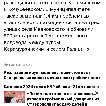
разводящих сетей в сёлах Казьминском
и Кочубеевском. В муниципалитете
также заменили 1,4 км проблемных
участков водопроводных сетей на трёх
улицах села Ивановского и обновили
900 м старого асбестоцементного
водовода между аулом
Карамурзинским и селом Галицино.
Читайте также:
Реализация крупных инвестпроектов даст
Ставрополью около тысячи новых рабочих мест
До конца 2024 года в КЧР обновят 21 км дорог и
два моста
«Понимал, что если остановлюсь,
утонем втроём»: юный дзюдоист из
На Ставрополье качественное водоснабжение
Ставрополя спас двух детей в