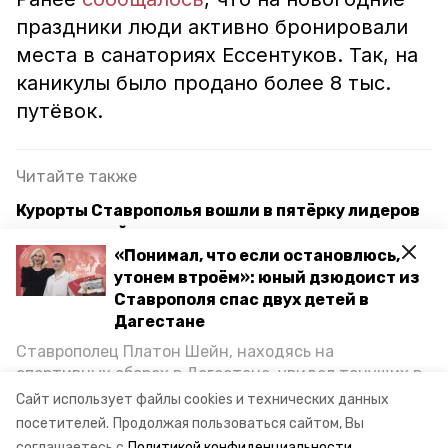
праздники люди активно бронировали
места в санаториях Ессентуков. Так, на
каникулы было продано более 8 тыс.
путёвок.
Читайте также
Курорты Ставрополья вошли в пятёрку лидеров
направлений внутреннего туризма
«Понимал, что если остановлюсь,
Более миллиона туристов посетили курорты
утонем втроём»: юный дзюдоист из
Ставрополья в 2022 году
Ставрополя спас двух детей в
Дагестане
Более 1,3 миллиона туристов посетили курорты
Ставрополец Платон Шейн, находясь на
Ставрополья в 2021 году
спортивных сборах в Дегестане, увидел тонущих в
Каспийском море детей и бросился на помощь. По
Сайт использует файлы cookies и технических данных
возвращении домой, отважного мальчика
ставропольский край
кмв
туризм
посетителей.
Продолжая пользоваться сайтом, Вы
пригласили в министерство образования края и
соглашаетесь с
Политикой конфиденциальности