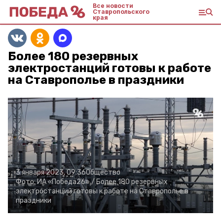
Все новости
Ставропольского
края
Более 180 резервных
электростанций готовы к работе
на Ставрополье в праздники
3 января 2023, 09:36
Общество
Фото:
ИА «Победа26» /
Более 180 резервных
электростанций готовы к работе на Ставрополье в
праздники