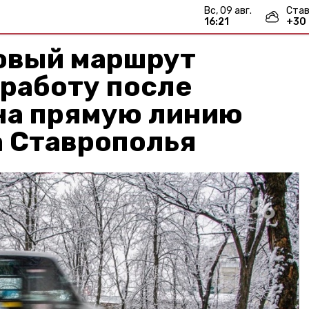
вс, 09 авг.
Став
16:21
+
30
овый маршрут
работу после
на прямую линию
а Ставрополья