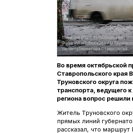
11 января 2023, 11:15
Общество
Фото:
ИА «Победа26» /
В Труновск
линии губернатора Ставрополья
Во время октябрьской п
Ставропольского края 
Труновского округа по
транспорта, ведущего к
региона вопрос решили 
Житель Труновского окр
прямых линий губернат
рассказал, что маршрут 