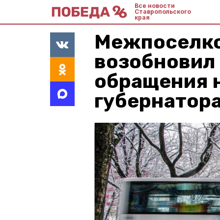
Все новости
Ставропольского
края
Межпоселк
возобновил 
обращения 
губернатор