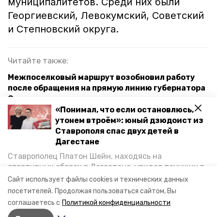
муниципалитетов. Среди них были
Георгиевский, Левокумский, Советский
и Степновский округа.
Читайте также:
Межпоселковый маршрут возобновил работу
после обращения на прямую линию губернатора
Ставрополья
«Понимал, что если остановлюсь,
В Кочубеевском округе в 2023 году реализуют
утонем втроём»: юный дзюдоист из
семь проектов по благоустройству
Ставрополя спас двух детей в
Дагестане
Улицы городов Ставрополья ночью патрулируют
Ставрополец Платон Шейн, находясь на
экипажи волонтёров
спортивных сборах в Дегестане, увидел тонущих в
Каспийском море детей и бросился на помощь. По
Сайт использует файлы cookies и технических данных
возвращении домой, отважного мальчика
освобождение от фашистов
посетителей.
Продолжая пользоваться сайтом, Вы
пригласили в министерство образования края и
соглашаетесь с
Политикой конфиденциальности
наградили. Корреспондент «Победы26» пообщался
владимир владимиров