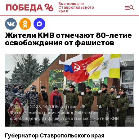
Все новости
Ставропольского
края
Жители КМВ отмечают 80-летие
освобождения от фашистов
11 января 2023, 14:10
Общество
Фото:
администрация Минвод /
80-летие
освобождения от фашистов отмечают жители КМВ
Губернатор Ставропольского края