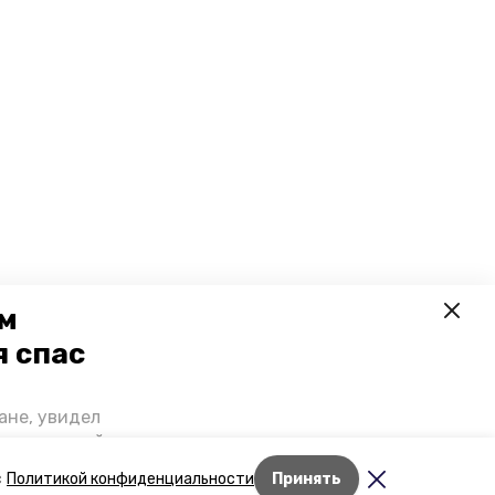
ем
я спас
ане, увидел
щении домой,
 наградили.
Лента новостей
с
Политикой конфиденциальности
Принять