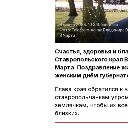
8 марта 2023, 10:24
Общество
Фото:
Telegram-канал Владимира 
8 Марта
Счастья, здоровья и бл
Ставропольского края 
Марта. Поздравление ж
женским днём губернато
Глава края обратился к
ставропольчанкам утром
землячкам, чтобы их вс
близких.