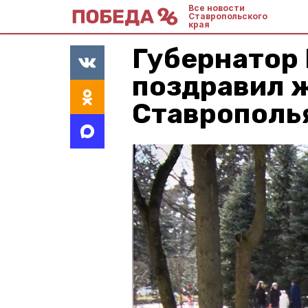
Все новости
Ставропольского
края
Губернатор
поздравил 
Ставрополья