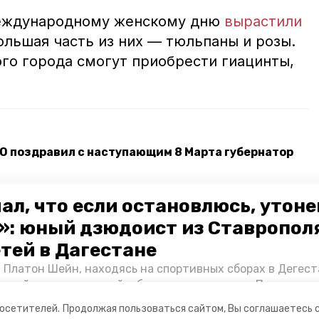
Международному женскому дню
вырастили
Большая часть из них — тюльпаны и розы.
ого города смогут приобрести гиацинты,
О поздравил с наступающим 8 Марта губернатор
сали поздравительные письма женщинам –
ал, что если остановлюсь, утон
»: юный дзюдоист из Ставропол
енщин Невинномысска с 8 Марта
етей в Дагестане
 Платон Шейн, находясь на спортивных сборах в Дегест
аспийском море детей и бросился на помощь. По возвра
ай
альчика пригласили в министерство образования края и
посетителей.
Продолжая пользоваться сайтом, Вы соглашаетесь 
нт «Победы26» пообщался с юным героем.