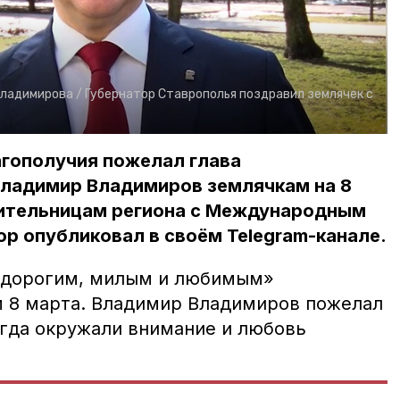
Владимирова /
Губернатор Ставрополья поздравил землячек с
агополучия пожелал глава
Владимир Владимиров землячкам на 8
ительницам региона с Международным
р опубликовал в своём Telegram-канале.
 «дорогим, милым и любимым»
 8 марта. Владимир Владимиров пожелал
егда окружали внимание и любовь