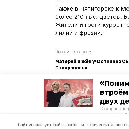
Также в Пятигорске к 
более 210 тыс. цветов. 
Жители и гости курортн
лилии и фрезии.
Читайте также:
Матерей и жён участников СВ
Ставрополья
Дети из Невинномысска напи
«Поним
участницам СВО
втроём
Участники СВО поздравили ж
двух д
Ставрополец
тонущих в К
8 марта
ставропольский кр
отважного м
Сайт использует файлы cookies и технических данных 
Корреспонде