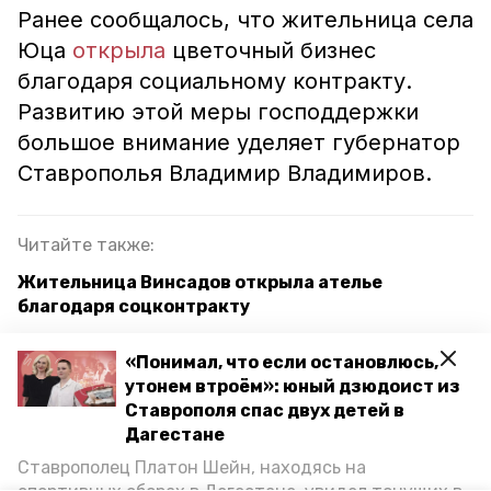
Ранее сообщалось, что жительница села
Юца
открыла
цветочный бизнес
благодаря социальному контракту.
Развитию этой меры господдержки
большое внимание уделяет губернатор
Ставрополья Владимир Владимиров.
Читайте также:
Жительница Винсадов открыла ателье
благодаря соцконтракту
Отец 11 детей открыл на Ставрополье
«Понимал, что если остановлюсь,
собственный столярный бизнес благодаря
утонем втроём»: юный дзюдоист из
соцконтракту
Ставрополя спас двух детей в
Дагестане
Многодетная мать из ставропольского посёлка
открыла бизнес благодаря соцконтракту
Ставрополец Платон Шейн, находясь на