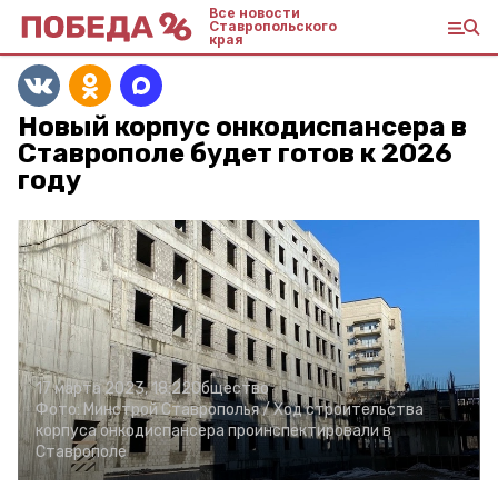
Все новости
Ставропольского
края
Новый корпус онкодиспансера в
Ставрополе будет готов к 2026
году
17 марта 2023, 18:22
Общество
Фото:
Минстрой Ставрополья /
Ход строительства
корпуса онкодиспансера проинспектировали в
Ставрополе