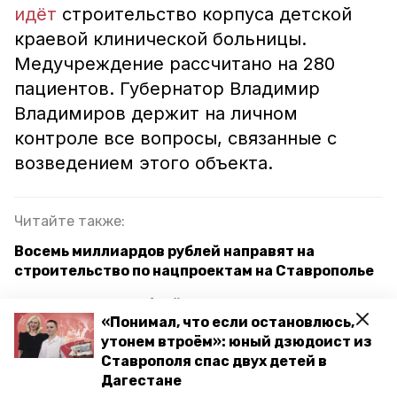
идёт
строительство корпуса детской
краевой клинической больницы.
Медучреждение рассчитано на 280
пациентов. Губернатор Владимир
Владимиров держит на личном
контроле все вопросы, связанные с
возведением этого объекта.
Читайте также:
Восемь миллиардов рублей направят на
строительство по нацпроектам на Ставрополье
Более 2,6 млрд рублей из федерального
«Понимал, что если остановлюсь,
бюджета получит Ставрополье на
утонем втроём»: юный дзюдоист из
строительство и реконструкцию
Ставрополя спас двух детей в
медучреждений
Дагестане