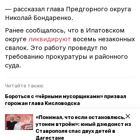
— рассказал глава Предгорного округа
Николай Бондаренко.
Ранее сообщалось, что в Ипатовском
округе
ликвидируют
восемь незаконных
свалок. Это работу проведут по
требованию прокуратуры и районного
суда.
Читайте также:
Бороться с «чёрными мусорщиками» призвал
горожан глава Кисловодска
«Такое прощать нельзя»: глава Кисловодска
«Понимал, что если остановлюсь,
опубликовал видео с КамАЗами, которые
утонем втроём»: юный дзюдоист из
вывозят мусор на стихийные свалки
Ставрополя спас двух детей в
Дагестане