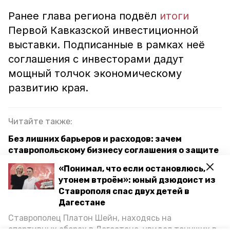
Ранее глава региона подвёл
итоги
Первой Кавказской инвестиционной
выставки. Подписанные в рамках неё
соглашения с инвесторами дадут
мощный толчок экономическому
развитию края.
Читайте также:
Без лишних барьеров и расходов: зачем
ставропольскому бизнесу соглашения о защите
и поощрении капиталовложений
«Понимал, что если остановлюсь,
утонем втроём»: юный дзюдоист из
Эксперт: Работа губернатора Ставрополья – тот
Ставрополя спас двух детей в
самый кейс, как сделать всё правильно
Дагестане
Ставрополец Платон Шейн, находясь на
кавминводы
ставропольский край
спортивных сборах в Дегестане, увидел тонущих в