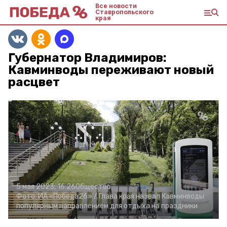
Все новости
Ставропольского
края
Губернатор Владимиров:
Кавминводы переживают новый
расцвет
5 мая 2023, 16:26
Общество
Фото:
ИА «Победа26» /
Глава края назвал Кавминводы
популярным направлением для отдыха на праздники