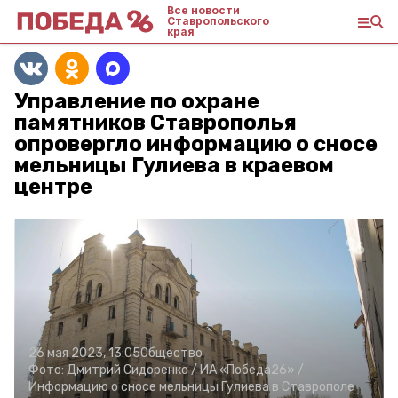
Все новости
Ставропольского
края
Управление по охране
памятников Ставрополья
опровергло информацию о сносе
мельницы Гулиева в краевом
центре
26 мая 2023, 13:05
Общество
Фото:
Дмитрий Сидоренко /
ИА «Победа26» /
Информацию о сносе мельницы Гулиева в Ставрополе