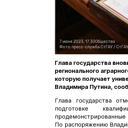
7 июня 2023, 17:30
Общество
Фото:
пресс-служба СтГАУ /
СтГАУ
Глава государства вно
регионального аграрного
которую получает униве
Владимира Путина, соо
Глава государства от
подготовке квалиф
продемонстрированные 
По распоряжению Влади