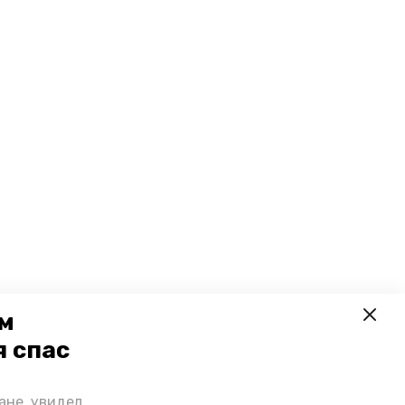
ем
я спас
ане, увидел