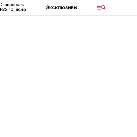
Ставрополь
Эксклюзивы
+
22
°С,
ясно