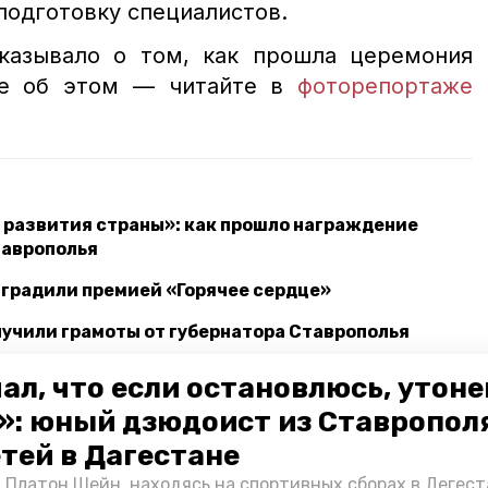
 подготовку специалистов.
казывало о том, как прошла церемония
ее об этом — читайте в
фоторепортаже
 развития страны»: как прошло награждение
таврополья
аградили премией «Горячее сердце»
учили грамоты от губернатора Ставрополья
ал, что если остановлюсь, утон
ополь
награждение
»: юный дзюдоист из Ставропол
етей в Дагестане
стгау
 Платон Шейн, находясь на спортивных сборах в Дегест