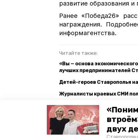
развитие образования и
Ранее «Победа26» расс
награждения. Подробн
информагентства.
Читайте также:
«Вы — основа экономического
лучших предпринимателей С
Детей-героев Ставрополья н
Журналисты краевых СМИ пол
«Поним
ставропольский край
ставр
втроём
двух д
благодарность президента рф
Ставрополец