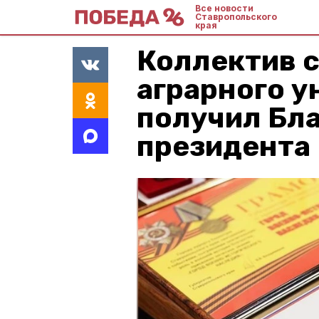
Все новости
Ставропольского
края
Коллектив 
аграрного у
получил Бл
президента