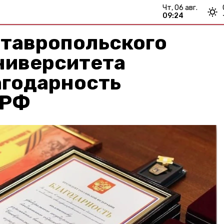
чт, 06 авг.
09:24
ставропольского
ниверситета
агодарность
 РФ