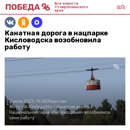
Все новости
Ставропольского
края
Канатная дорога в нацпарке
Кисловодска возобновила
работу
2 июля 2023, 14:08
Общество
Фото:
ИА «Победа26» /
Канатная дорога в
Национальном парке «Кисловодский» возобновила
свою работу