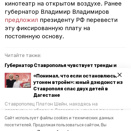
кинотеатр на открытом воздухе. Ранее
губернатор Владимир Владимиров
предложил
президенту РФ перевести
эту фиксированную плату на
постоянную основу.
Читайте также:
Губернатор Ставрополья чувствует тренды и
перспективы туристической отрасли — эксперт
«Понимал, что если остановлюсь,
утонем втроём»: юный дзюдоист из
Более 220 млн рублей получит Ставрополье на
Ставрополя спас двух детей в
развитие туризма в 2023 году
Дагестане
Ставрополец Платон Шейн, находясь на
ставропольский край
кисловодск
спортивных сборах в Дегестане, увидел тонущих в
Каспийском море детей и бросился на помощь. По
Сайт использует файлы cookies и технических данных
канатная дорога
возвращении домой, отважного мальчика
посетителей.
Продолжая пользоваться сайтом, Вы
пригласили в министерство образования края и