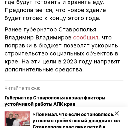
где будут готовить и хранить еду.
Предполагается, что новое здание
будет готово к концу этого года.
Ранее губернатор Ставрополья
Владимир Владимиров
сообщил
, что
поправки в бюджет позволят ускорить
строительство социальных объектов в
крае. На эти цели в 2023 году направят
дополнительные средства.
Читайте также:
Губернатор Ставрополья назвал факторы
устойчивой работы АПК края
«Понимал, что если остановлюсь,
Капремонт спустя полвека: каких изменений
утонем втроём»: юный дзюдоист из
ждать школьникам хутора Тамбукан на
Ставрополя спас двух детей в
Ставрополье