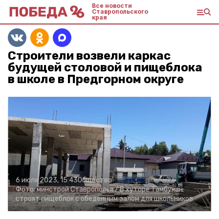
Все новости
Ставропольского
края
Строители возвели каркас
будущей столовой и пищеблока
в школе в Предгорном округе
6 июля 2023, 15:43
Общество
Фото:
минстрой Ставрополья /
В хуторе Тамбукан
строят пищеблок с обеденным залом для школьников