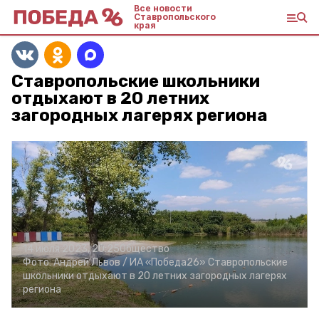
Все новости
Ставропольского
края
Ставропольские школьники
отдыхают в 20 летних
загородных лагерях региона
14 июля 2023, 20:25
Общество
Фото:
Андрей Львов /
ИА «Победа26»
Ставропольские
школьники отдыхают в 20 летних загородных лагерях
региона