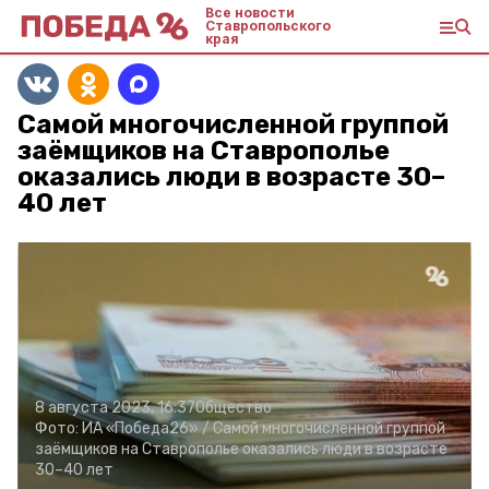
Все новости
Ставропольского
края
Самой многочисленной группой
заёмщиков на Ставрополье
оказались люди в возрасте 30–
40 лет
8 августа 2023, 16:37
Общество
Фото:
ИА «Победа26» /
Самой многочисленной группой
заёмщиков на Ставрополье оказались люди в возрасте
30–40 лет