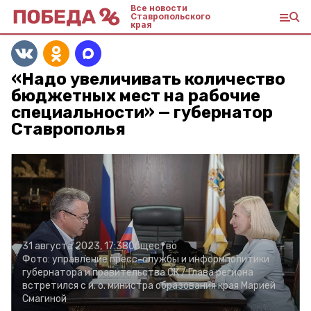
Все новости
Ставропольского
края
«Надо увеличивать количество
бюджетных мест на рабочие
специальности» — губернатор
Ставрополья
31 августа 2023, 17:38
Общество
Фото:
управление пресс-службы и информполитики
губернатора и правительства СК /
Глава региона
встретился с и. о. министра образования края Марией
Смагиной