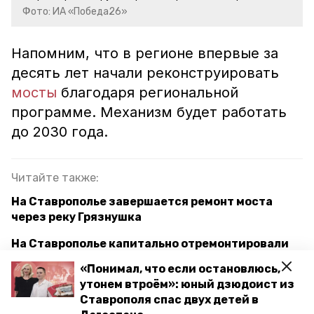
Фото: ИА «Победа26»
Напомним, что в регионе впервые за
десять лет начали реконструировать
мосты
благодаря региональной
программе. Механизм будет работать
до 2030 года.
Читайте также:
На Ставрополье завершается ремонт моста
через реку Грязнушка
На Ставрополье капитально отремонтировали
мост через реку Подкумок
«Понимал, что если остановлюсь,
утонем втроём»: юный дзюдоист из
В Предгорном округе по поручению губернатора
Ставрополя спас двух детей в
построят мост и обновят дорогу