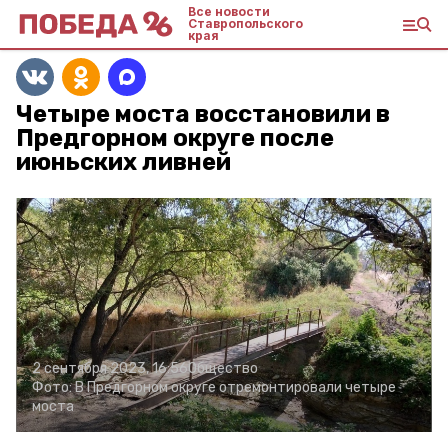
Все новости
Ставропольского
края
Четыре моста восстановили в
Предгорном округе после
июньских ливней
2 сентября 2023, 16:56
Общество
Фото:
В Предгорном округе отремонтировали четыре
моста