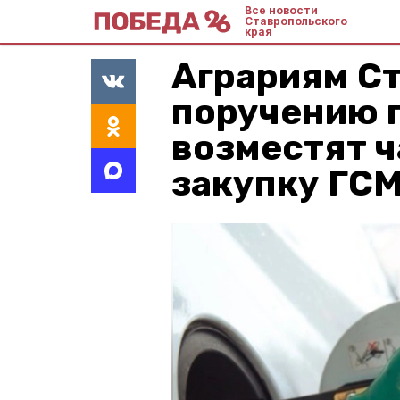
Все новости
Ставропольского
края
Аграриям С
поручению 
возместят ч
закупку ГС