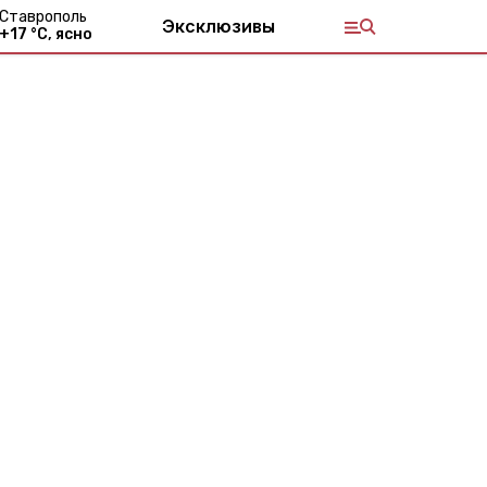
Ставрополь
Эксклюзивы
+
17
°С,
ясно