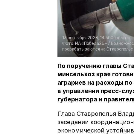
13 сентября 2023, 14:50
Общество
Фото:
ИА «Победа26» /
Возможнос
прорабатываются на Ставрополье
По поручению главы Ст
минсельхоз края готови
аграриев на расходы по
в управлении пресс-сл
губернатора и правител
Глава Ставрополья Вла
заседании координацион
экономической устойчив