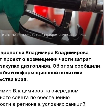
ти смягчения последствий подорожания дизтоплива
аврополья Владимира Владимирова
т проект о возмещении части затрат
 закупке дизтоплива. Об этом сообщили
ужбы и информационной политики
ьства края.
димир Владимиров на очередном
ного совета по обеспечению
ости в регионе в условиях санкций