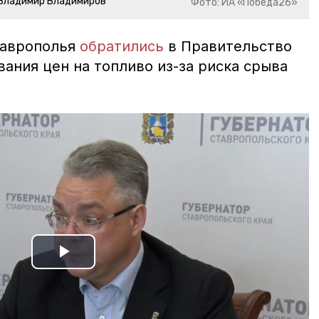
 Владимир Владимиров
Фото: ИА «Победа26»
таврополья
обратились
в Правительство
ания цен на топливо из-за риска срыва
Play
Video