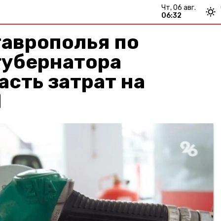
чт, 06 авг.
06:32
таврополья по
губернатора
асть затрат на
М