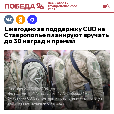
Все новости
Ставропольского
края
Ежегодно за поддержку СВО на
Ставрополье планируют вручать
до 30 наград и премий
2 ноября 2023, 18:23
Общество
Фото:
Дмитрий Ахмадуллин /
ИА «Победа26» /
Участники СВО, волонтёры и предприниматели смогут
получить региональную награду