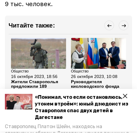
9 тыс. человек.
Читайте также:
Общество
Общество
Об
16 октября 2023, 18:56
26 октября 2023, 10:08
10
Жители Ставрополья
Руководителя
Па
предложили 189
кисловодского фонда
гу
номинантов на
поддержки участников
Ст
награждение медалью
СВО наградили медалью
зо
«Понимал, что если остановлюсь,
«За поддержку СВО»
со
утонем втроём»: юный дзюдоист из
Ставрополя спас двух детей в
Все новости
Дагестане
Ставрополец Платон Шейн, находясь на
награда
медаль
спортивных сборах в Дегестане, увидел тонущих в