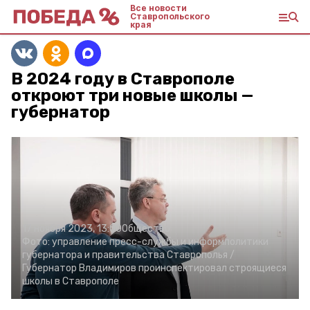
Все новости
Ставропольского
края
В 2024 году в Ставрополе
откроют три новые школы —
губернатор
17 ноября 2023, 13:00
Общество
Фото:
управление пресс-службы и информполитики
губернатора и правительства Ставрополья /
Губернатор Владимиров проинспектировал строящиеся
школы в Ставрополе