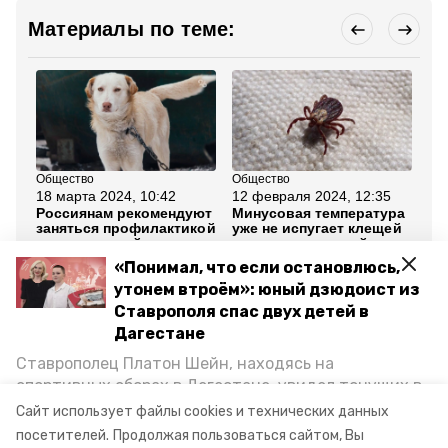
Материалы по теме:
Общество
Общество
Пр
18 марта 2024, 10:42
12 февраля 2024, 12:35
11
Россиянам рекомендуют
Минусовая температура
Жи
заняться профилактикой
уже не испугает клещей
на
укусов клещей у
— ставропольский
кл
домашних питомцев
биолог
пр
«Понимал, что если остановлюсь,
утонем втроём»: юный дзюдоист из
Все новости
Ставрополя спас двух детей в
Дагестане
ставропольский край
клещи
энцефалит
Ставрополец Платон Шейн, находясь на
спортивных сборах в Дегестане, увидел тонущих в
Каспийском море детей и бросился на помощь. По
питомцы
Сайт использует файлы cookies и технических данных
возвращении домой, отважного мальчика
посетителей.
Продолжая пользоваться сайтом, Вы
Сюжеты:
Эксклюзивы