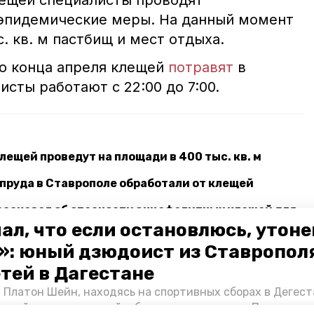
лещей специалисты проводят
оэпидемические меры. На данный момент
с. кв. м пастбищ и мест отдыха.
до конца апреля клещей
потравят
в
сты работают с 22:00 до 7:00.
лещей проведут на площади в 400 тыс. кв. м
пруда в Ставрополе обработали от клещей
ассказал об опасности энцефалитных клещей для
ал, что если остановлюсь, утон
»: юный дзюдоист из Ставропол
етей в Дагестане
обработка
лихорадка
 Платон Шейн, находясь на спортивных сборах в Дегест
аспийском море детей и бросился на помощь. По возвра