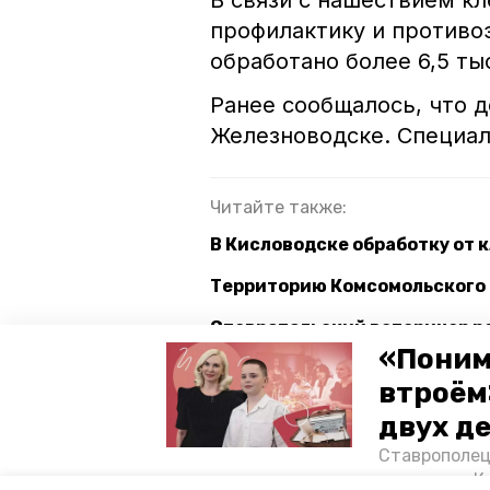
В связи с нашествием к
профилактику и против
обработано более 6,5 ты
Ранее сообщалось, что 
Железноводске. Специали
Читайте также:
В Кисловодске обработку от к
Территорию Комсомольского 
Ставропольский ветеринар р
животных
«Поним
втроём
двух д
ставропольский край
клещи
Ставрополец
тонущих в К
Авторы:
Кристина Кузёма