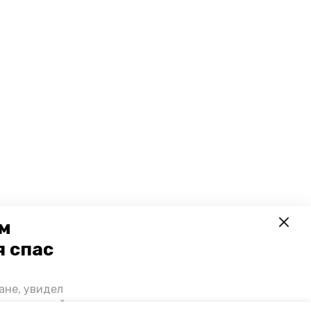
ем
я спас
ане, увидел
щении домой,