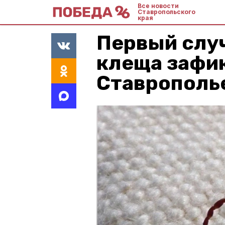
Все новости
Ставропольского
края
Первый случ
клеща зафи
Ставрополь