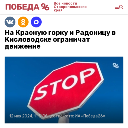
Все новости
Ставропольского
края
На Красную горку и Радоницу в
Кисловодске ограничат
движение
12 мая 2024, 11:51
Общество
Фото:
ИА «Победа26»