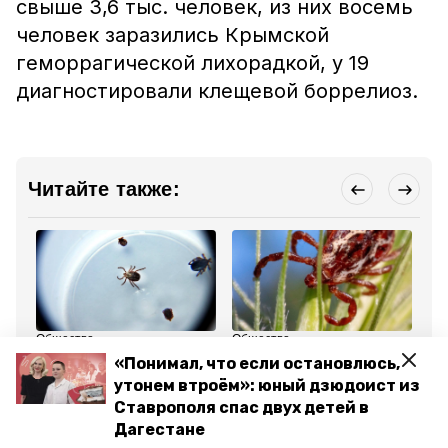
свыше 3,6 тыс. человек, из них восемь
человек заразились Крымской
геморрагической лихорадкой, у 19
диагностировали клещевой боррелиоз.
Читайте также:
Общество
Общество
Об
16 июня 2024, 08:57
29 мая 2024, 17:48
26
«Понимал, что если остановлюсь,
Эксперты напомнили об
Глава Ставрополья
В 
утонем втроём»: юный дзюдоист из
активности клещей как
поручил проработать
ко
минимум до августа
меры профилактики из-
тр
Ставрополя спас двух детей в
за активности клещей
Дагестане