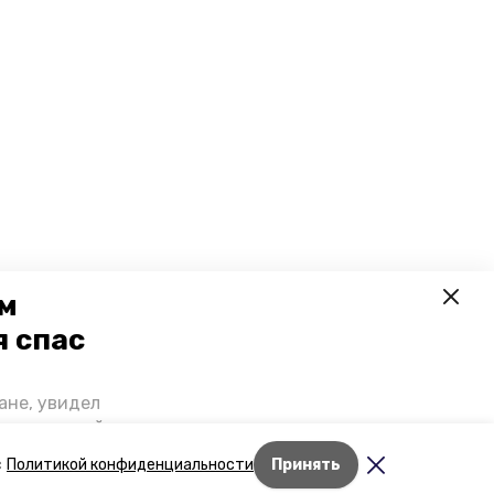
ем
я спас
ане, увидел
щении домой,
 наградили.
Лента новостей
с
Политикой конфиденциальности
Принять