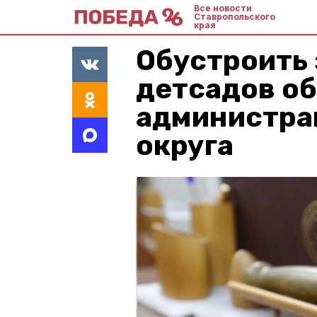
Все новости
Ставропольского
края
Обустроить 
детсадов о
администра
округа