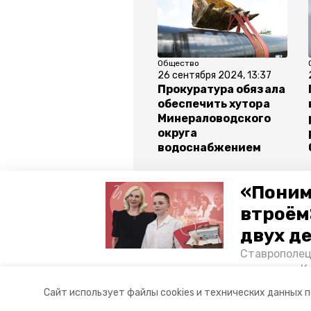
Общество
26 сентября 2024, 13:37
Прокуратура обязала
обеспечить хутора
Минераловодского
округа
водоснабжением
Все новости
«Поним
втроём
двух д
ставропольский край
арзгир
Ставрополец
тонущих в К
Авторы:
Федор Устинов
отважного м
Сайт использует файлы cookies и технических данных 
Корреспонде