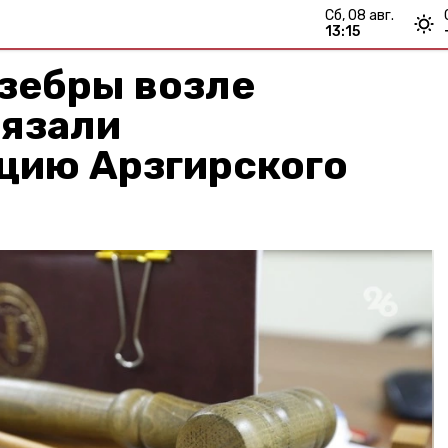
сб, 08 авг.
13:15
зебры возле
бязали
цию Арзгирского