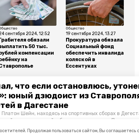
Общество
Общество
24 сентября 2024, 12:52
19 сентября 2024, 13:27
Грабителя обязали
Прокуратура обязала
выплатить 50 тыс.
Социальный фонд
рублей компенсации
обеспечить инвалида
ребёнку на
коляской в
Ставрополье
Ессентуках
ал, что если остановлюсь, утон
»: юный дзюдоист из Ставропол
етей в Дагестане
ский округ
прокуратура
 Платон Шейн, находясь на спортивных сборах в Дегест
аспийском море детей и бросился на помощь. По возвра
альчика пригласили в министерство образования края и
посетителей.
Продолжая пользоваться сайтом, Вы соглашаетесь 
нт «Победы26» пообщался с юным героем.