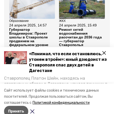
Образование
ЖКХ
Об
24 апреля 2025, 14:57
24 апреля 2025, 15:49
19
Губернатор
Ремонт сетей
Ре
Владимиров: Проект
водоснабжения
Ге
школы в Ставрополе
рассчитан до 2036 года
по
продвинем на
— губернатор
федеральном уровне
Ставрополья
«Понимал, что если остановлюсь,
Все новости
утонем втроём»: юный дзюдоист из
Ставрополя спас двух детей в
Дагестане
наказы избирателей
Ставрополец Платон Шейн, находясь на
губернатор владимир владимиров
спортивных сборах в Дегестане, увидел тонущих в
Каспийском море детей и бросился на помощь. По
Сайт использует файлы cookies и технических данных
проекты развития
возвращении домой, отважного мальчика
посетителей.
Продолжая пользоваться сайтом, Вы
пригласили в министерство образования края и
соглашаетесь с
Политикой конфиденциальности
наградили. Корреспондент «Победы26» пообщался
Авторы:
Диана Хачатурян
Принять
с юным героем.