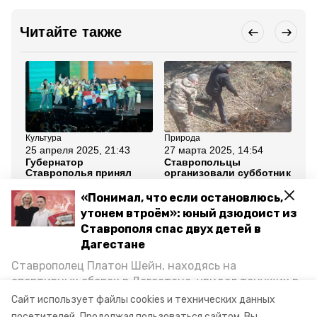
Читайте также
Культура
Природа
Бла
25 апреля 2025, 21:43
27 марта 2025, 14:54
15
Губернатор
Ставропольцы
В 
Ставрополья принял
организовали субботник
пе
участие в церемонии
на реке Журавушка
су
закрытия III Школьной
«Понимал, что если остановлюсь,
весны
утонем втроём»: юный дзюдоист из
Ставрополя спас двух детей в
Все новости
Дагестане
Ставрополец Платон Шейн, находясь на
субботник
губернатор владимир владимиров
спортивных сборах в Дегестане, увидел тонущих в
Каспийском море детей и бросился на помощь. По
Сайт использует файлы cookies и технических данных
уборка парка
возвращении домой, отважного мальчика
посетителей.
Продолжая пользоваться сайтом, Вы