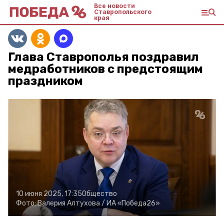
Все новости
Ставропольского
края
Глава Ставрополья поздравил
медработников с предстоящим
праздником
10 июня 2025, 17:35
Общество
Фото:
Валерия Алтухова /
ИА «Победа26»