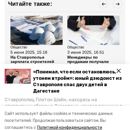
Читайте также:
Общество
Общество
Об
5 июня 2025, 15:18
3 июня 2025, 16:51
28
На Ставрополье
Менеджеры по
Пл
зарплата строителей
продажам получали
ре
увеличилась на 23,2%
самую высокую
пр
зарплату на
за
«Понимал, что если остановлюсь,
Ставрополье весной
Ст
утонем втроём»: юный дзюдоист из
Ставрополя спас двух детей в
Все новости
Дагестане
Ставрополец Платон Шейн, находясь на
ставропольский край
зарплаты
спортивных сборах в Дегестане, увидел тонущих в
Каспийском море детей и бросился на помощь. По
Сайт использует файлы cookies и технических данных
профессии
возвращении домой, отважного мальчика
посетителей.
Продолжая пользоваться сайтом, Вы
пригласили в министерство образования края и
соглашаетесь с
Политикой конфиденциальности